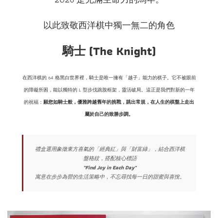
以此致敬西洋棋中獨一無二的角色
騎士 (The Knight)
在西洋棋的 64 格黑白世界裡，騎士是唯一擁有「越子」能力的棋子。它不被眼前
的障礙所困，能以獨特的 L 型步伐跳脫框架，靈活破局。這正是我們對新的一年
的祝福：
願您如騎士般，優雅跨越舊年的挑戰，跳出常規，在人生的棋盤上走出
屬於自己的致勝步調。
禮盒選用象徵東方喜氣的「經典紅」與「財富綠」，結合西洋棋
盤格紋，搭配核心標語
"Find Joy in Each Day"
寓意在步步為營的生活策略中，不忘尋找每一日的甜蜜與喜悅。